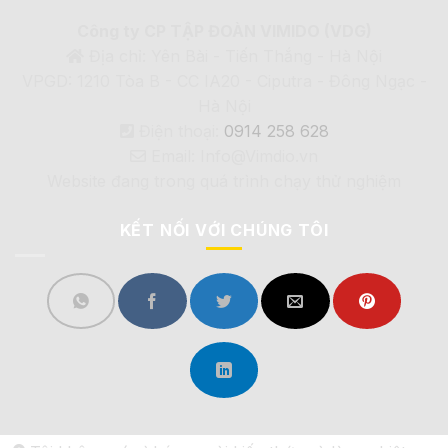
Công ty CP TẬP ĐOÀN VIMIDO (VDG)
Địa chỉ: Yên Bài - Tiến Thắng - Hà Nội
VPGD: 1210 Tòa B - CC IA20 - Ciputra - Đông Ngạc -
Hà Nội
Điện thoại:
0914 258 628
Email: Info@Vimdio.vn
Website đang trong quá trình chạy thử nghiệm
KẾT NỐI VỚI CHÚNG TÔI