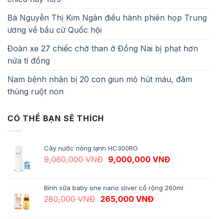
Bà Nguyễn Thị Kim Ngân điều hành phiên họp Trung
ương về bầu cử Quốc hội
Đoàn xe 27 chiếc chở than ở Đồng Nai bị phạt hơn
nửa tỉ đồng
Nam bệnh nhân bị 20 con giun mỏ hút máu, đâm
thủng ruột non
CÓ THỂ BẠN SẼ THÍCH
Cây nước nóng lạnh HC300RO
Giá gốc là: 9,060,000 VNĐ.
Giá hiện tại 
9,060,000
VNĐ
9,000,000
VNĐ
Bình sữa baby one nano sliver cổ rộng 260ml
Giá gốc là: 280,000 VNĐ.
Giá hiện tại là: 
280,000
VNĐ
265,000
VNĐ