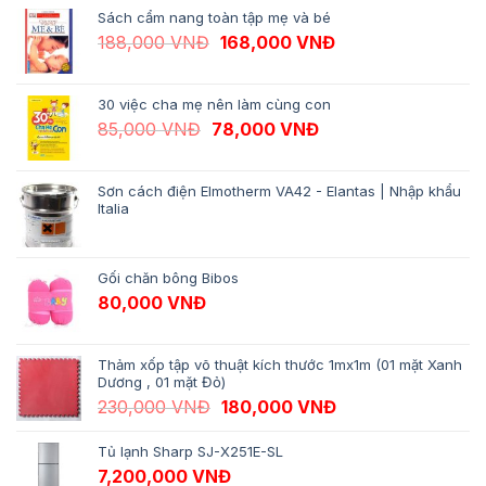
Sách cẩm nang toàn tập mẹ và bé
Giá gốc là: 188,000 VNĐ.
Giá hiện tại là: 1
188,000
VNĐ
168,000
VNĐ
30 việc cha mẹ nên làm cùng con
Giá gốc là: 85,000 VNĐ.
Giá hiện tại là: 78,
85,000
VNĐ
78,000
VNĐ
Sơn cách điện Elmotherm VA42 - Elantas | Nhập khẩu
Italia
Gối chăn bông Bibos
80,000
VNĐ
Thảm xốp tập võ thuật kích thước 1mx1m (01 mặt Xanh
Dương , 01 mặt Đỏ)
Giá gốc là: 230,000 VNĐ.
Giá hiện tại là: 1
230,000
VNĐ
180,000
VNĐ
Tủ lạnh Sharp SJ-X251E-SL
7,200,000
VNĐ