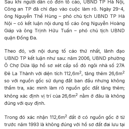
Sau khi người dân có đơn tố cáo,
UBND TP Hà Nội,
Công an TP đã chỉ đạo vào cuộc làm rõ.
Ngày 29-4,
ông Nguyễn Thế Hùng –
phó chủ tịch UBND TP Hà
Nội –
có kết luận nội dung tố cáo ông Nguyễn Hoàng
Giáp và ông Trịnh Hữu Tuấn – phó chủ tịch UBND
quận Đống Đa.
Theo đó, với nội dung tố cáo thứ nhất, lãnh đạo
UBND TP kết luận như sau: năm 2006, UBND phường
Ô Chợ Dừa lập hồ sơ xét cấp sổ đỏ ngôi nhà số 27A
2
2
Đê La Thành với diện tích 112,6m
, tăng thêm 26,6m
so với nguồn gốc sử dụng đất ban đầu nhưng không
thẩm tra, xác minh làm rõ nguồn gốc đất tăng thêm;
2
không xác định vị trí của 26,6m
nằm ở đâu là không
đúng với quy định.
2
Trong đó xác nhận 112,6m
đất ở có nguồn gốc ở từ
trước năm 1993 là không đúng với hồ sơ đất đai lưu tại