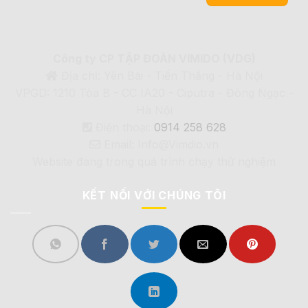
Công ty CP TẬP ĐOÀN VIMIDO (VDG)
Địa chỉ: Yên Bài - Tiến Thắng - Hà Nội
VPGD: 1210 Tòa B - CC IA20 - Ciputra - Đông Ngạc -
Hà Nội
Điện thoại:
0914 258 628
Email: Info@Vimdio.vn
Website đang trong quá trình chạy thử nghiệm
KẾT NỐI VỚI CHÚNG TÔI