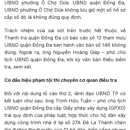
UBND phường Ô Chợ Dừa.
UBND quận Đống Đa,
UBND
phường
Ô Chợ Dừa không lưu giữ một số hồ sơ
cấp sổ đỏ là không đúng quy định.
Trách nhiệm của sai sót trên trước hết thuộc về
Thanh tra quận Đống Đa có báo cáo số 13 tham mưu
UBND quận Đống Đa ban hành văn bản số 146 không
đúng. Ngoài ra, ông Nguyễn Hoàng Giáp – phó chủ
tịch UBND quận Đống Đa, khi ký văn bản thiếu kiểm
tra, xem xét.
Có dấu hiệu phạm tội thì chuyển cơ quan điều tra
Đối với nội dung tố cáo thứ 2, lãnh đạo UBND TP có
kết luận như sau: ông Trịnh Hữu Tuấn – phó chủ tịch
UBND quận Đống Đa cấp Giấy phép xây dựng (GPXD)
trái quy định của pháp luật; h
ợp thức cho hộ dân xây
dựng công trình nhà ở tại số 27A Đê La Thành chèn
lên đường thoát nước của 12 hộ dân, biến cống chung