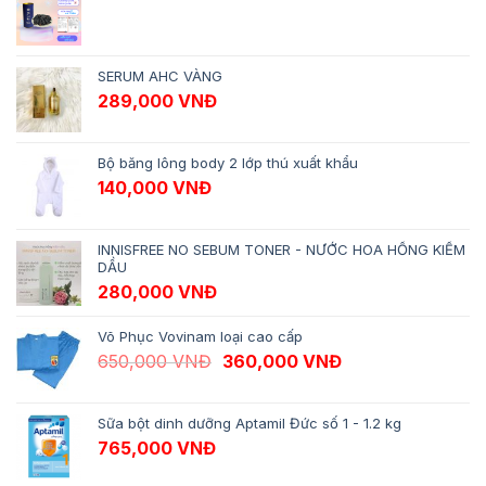
SERUM AHC VÀNG
289,000
VNĐ
Bộ băng lông body 2 lớp thú xuất khẩu
140,000
VNĐ
INNISFREE NO SEBUM TONER - NƯỚC HOA HỒNG KIỀM
DẦU
280,000
VNĐ
Võ Phục Vovinam loại cao cấp
Giá gốc là: 650,000 VNĐ.
Giá hiện tại là: 
650,000
VNĐ
360,000
VNĐ
Sữa bột dinh dưỡng Aptamil Đức số 1 - 1.2 kg
765,000
VNĐ