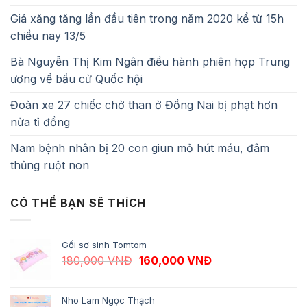
Giá xăng tăng lần đầu tiên trong năm 2020 kể từ 15h
chiều nay 13/5
Bà Nguyễn Thị Kim Ngân điều hành phiên họp Trung
ương về bầu cử Quốc hội
Đoàn xe 27 chiếc chở than ở Đồng Nai bị phạt hơn
nửa tỉ đồng
Nam bệnh nhân bị 20 con giun mỏ hút máu, đâm
thủng ruột non
CÓ THỂ BẠN SẼ THÍCH
Gối sơ sinh Tomtom
Giá gốc là: 180,000 VNĐ.
Giá hiện tại là: 1
180,000
VNĐ
160,000
VNĐ
Nho Lam Ngọc Thạch