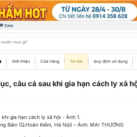
💬 Zalo
iếm:
Giới thiệu
Cửa hàng
Tin tức
Quy định sử dụng
c, câu cá sau khi gia hạn cách ly xã hộ
Long Biên (Q.Hoàn Kiếm, Hà Nội) – Ảnh: MAI THƯƠNG