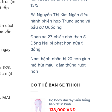
trời lặn
13/5
t tốp
Bà Nguyễn Thị Kim Ngân điều
hành phiên họp Trung ương về
iãn cách
bầu cử Quốc hội
mà vẫn
Đoàn xe 27 chiếc chở than ở
Đồng Nai bị phạt hơn nửa tỉ
đồng
n ngày
Nam bệnh nhân bị 20 con giun
mỏ hút máu, đâm thủng ruột
i hơn.
non
ác mặt
CÓ THỂ BẠN SẼ THÍCH
h: MAI
Bộ body dài tay viền hồng
liền tất in hình
138,000
VNĐ