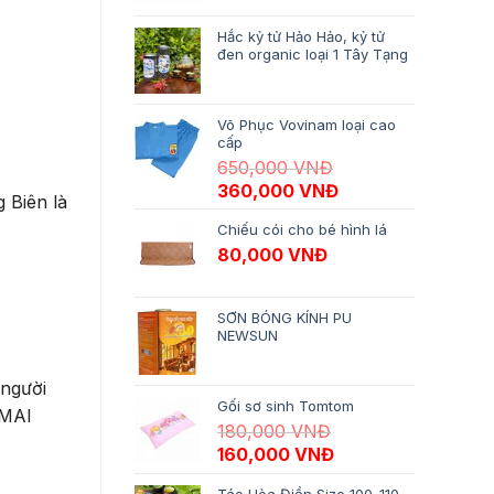
Hắc kỷ tử Hảo Hảo, kỷ tử
đen organic loại 1 Tây Tạng
Võ Phục Vovinam loại cao
cấp
650,000
VNĐ
Giá gốc là: 650,000 VNĐ.
Giá hiện tại là: 3
360,000
VNĐ
 Biên là
Chiếu cói cho bé hình lá
80,000
VNĐ
SƠN BÓNG KÍNH PU
NEWSUN
 người
Gối sơ sinh Tomtom
 MAI
180,000
VNĐ
Giá gốc là: 180,000 VNĐ.
Giá hiện tại là: 16
160,000
VNĐ