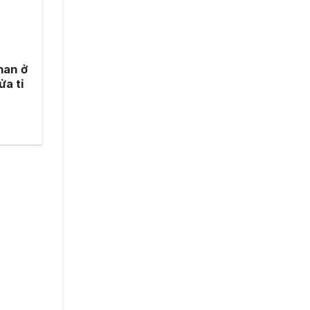
han ở
ửa tỉ