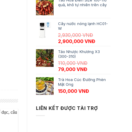
Táo Hòa Điền Size 100-110
quả, khô tự nhiên trên cây
Cây nước nóng lạnh HC01-
W
2,930,000
VNĐ
Giá gốc là: 2,930,000 VNĐ.
Giá hiện tại là:
2,900,000
VNĐ
Táo Nhược Khương X3
(300-310)
110,000
VNĐ
Giá gốc là: 110,000 VNĐ.
Giá hiện tại là: 79,
79,000
VNĐ
Trà Hoa Cúc Đường Phèn
Mật Ong
150,000
VNĐ
LIÊN KẾT ĐƯỢC TÀI TRỢ