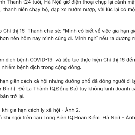
 Thanh (24 tuổi, Hà Nội) giơ điện thoại chụp lại cảnh mặt 
à, thanh niên chạy bộ, đạp xe nườm nượp, vài lúc lại có mộ
o Chỉ thị 16, Thanh chia sẻ: “Mình có biết về việc gia hạn g
g hơn nên hôm nay mình cũng đi. Mình nghĩ nếu ra đường 
n dịch bệnh COVID-19, và tiếp tục thực hiện Chỉ thị 16 đế
ây nhiễm bệnh dịch trong cộng đồng.
 hạn giãn cách xã hội nhưng đường phố đã đông người đi lạ
 Đình), Đê La Thành (Q.Đống Đa) tuy không kinh doanh c
án trở lại.
ó khi ngồi trên cầu Long Biên (Q.Hoàn Kiếm, Hà Nội) – Ản