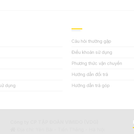
IỆU
HƯỚNG DẪN, HỖ TRỢ
Câu hỏi thường gặp
Điều khoản sử dụng
Phương thức vận chuyển
Hướng dẫn đổi trả
sử dụng
Hướng dẫn trả góp
Công ty CP TẬP ĐOÀN VIMIDO (VDG)
Địa chỉ: Yên Bài - Tiến Thắng - Hà Nội