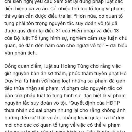
chỉ kiến nghị yêu cầu xem xét lại đúng pháp luật các
diễn biến của vụ án. Có nhiều thủ tục tố tụng vi phạm
thì vụ án cần được điều tra lại. “Hơn nữa, cơ quan tố
tụng phải tôn trọng nguyên tắc suy đoán vô tội đã
được quy định tại điều 31 của Hiến pháp và điều 13
của Bộ luật Tố tụng hình sự, nghiêm cấm suy luận chủ
quan, dễ dẫn đến hàm oan cho người vô tội” – đai biểu
Vân phân tích.
Đồng quan điểm, luật sư Hoàng Tùng cho rằng việc
giữ nguyên bản án sơ thẩm, phúc thẩm tuyên phạt Hồ
Duy Hải tử hình với hàng loạt những sai phạm đã gián
tiếp thừa nhận sai phạm, vi phạm các nguyên tắc cơ
bản của pháp luật tố tụng hình sự, đặc biệt là vi phạm
nguyên tắc suy đoán vô tội. “Quyết định của HĐTP
thừa nhận có sai phạm nhưng lại cho rằng không ảnh
hưởng đến sự thật vụ án, chẳng khác gì tạo ra tư duy
mới cho các cơ quan tố tụng về việc có thể vi phạm