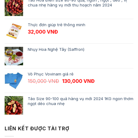
Táo Hòa Điền size 80-90 quả, ngon , ngọt , dẻo , vị
chua nhẹ hàng vụ mới thu hoạch năm 2024
Thực đơn giúp trẻ thông minh
32,000
VNĐ
Nhụy Hoa Nghệ Tây (Saffron)
Võ Phục Vovinam giá rẻ
Giá gốc là: 150,000 VNĐ.
Giá hiện tại là: 13
150,000
VNĐ
130,000
VNĐ
Táo Size 90-100 quả hàng vụ mới 2024 1KG ngon thơm
ngọt dẻo chua nhẹ
LIÊN KẾT ĐƯỢC TÀI TRỢ