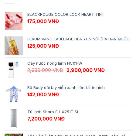
BLACKROUGE COLOR LOCK HEART TINT
175,000
VNĐ
SERUM VÀNG LABELAGE HEA YUN NỘI ĐỊA HÀN QUỐC
125,000
VNĐ
Cây nước nóng lạnh HC01-W
Giá gốc là: 2,930,000 VNĐ.
Giá hiện tại 
2,930,000
VNĐ
2,900,000
VNĐ
Bộ Body dài tay viền xanh liền-tất in hình
142,000
VNĐ
Tủ lạnh Sharp SJ-X251E-SL
7,200,000
VNĐ