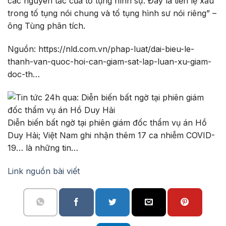
các nguyên tắc của tố tụng hình sự. Đây là tiền lệ xấu
trong tố tụng nói chung và tố tụng hình sư nói riêng” –
ông Tùng phân tích.
Nguồn: https://nld.com.vn/phap-luat/dai-bieu-le-
thanh-van-quoc-hoi-can-giam-sat-lap-luan-xu-giam-
doc-th…
Diễn biến bất ngờ tại phiên giám đốc thẩm vụ án Hồ
Duy Hải; Việt Nam ghi nhận thêm 17 ca nhiễm COVID-
19… là những tin…
Link nguồn bài viết