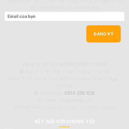
Nhập email để có thể nhận được thông tin đầy đủ và
mới nhất mỗi khi có khuyến mãi
Công ty CP TẬP ĐOÀN VIMIDO (VDG)
Địa chỉ: Yên Bài - Tiến Thắng - Hà Nội
VPGD: 1210 Tòa B - CC IA20 - Ciputra - Đông Ngạc -
Hà Nội
Điện thoại:
0914 258 628
Email: Info@Vimdio.vn
Website đang trong quá trình chạy thử nghiệm
KẾT NỐI VỚI CHÚNG TÔI