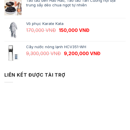
Táo tàu đen Hảo Hảo, Táo tàu Tân Cương nội địa
trung sấy dẻo chua ngọt tự nhiên
Võ phục Karate Kata
Giá gốc là: 170,000 VNĐ.
Giá hiện tại là: 1
170,000
VNĐ
150,000
VNĐ
Cây nước nóng lạnh HCV351-WH
Giá gốc là: 9,300,000 VNĐ.
Giá hiện tại 
9,300,000
VNĐ
9,200,000
VNĐ
LIÊN KẾT ĐƯỢC TÀI TRỢ