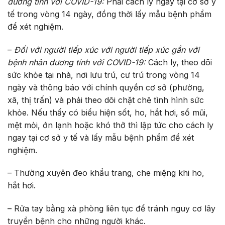
dương tính với COVID-19:
Phải cách ly ngay tại cơ sở y
tế trong vòng 14 ngày, đồng thời lấy mẫu bệnh phẩm
để xét nghiệm.
–
Đối với người tiếp xúc với người tiếp xúc gần với
bệnh nhân dương tính với COVID-19:
Cách ly, theo dõi
sức khỏe tại nhà, nơi lưu trú, cư trú trong vòng 14
ngày và thông báo với chính quyền cơ sở (phường,
xã, thị trấn) và phải theo dõi chặt chẽ tình hình sức
khỏe. Nếu thấy có biểu hiện sốt, ho, hắt hơi, sổ mũi,
mệt mỏi, ớn lạnh hoặc khó thở thì lập tức cho cách ly
ngay tại cơ sở y tế và lấy mẫu bệnh phẩm để xét
nghiệm.
– Thường xuyên đeo khẩu trang, che miệng khi ho,
hắt hơi.
– Rửa tay bằng xà phòng liên tục để tránh nguy cơ lây
truyền bệnh cho những người khác.