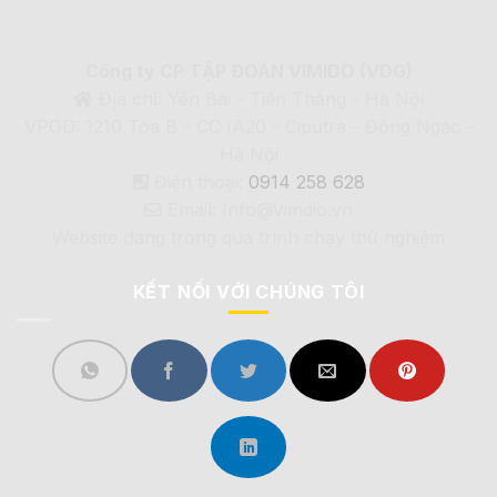
Công ty CP TẬP ĐOÀN VIMIDO (VDG)
Địa chỉ: Yên Bài - Tiến Thắng - Hà Nội
VPGD: 1210 Tòa B - CC IA20 - Ciputra - Đông Ngạc -
Hà Nội
Điện thoại:
0914 258 628
Email: Info@Vimdio.vn
Website đang trong quá trình chạy thử nghiệm
KẾT NỐI VỚI CHÚNG TÔI