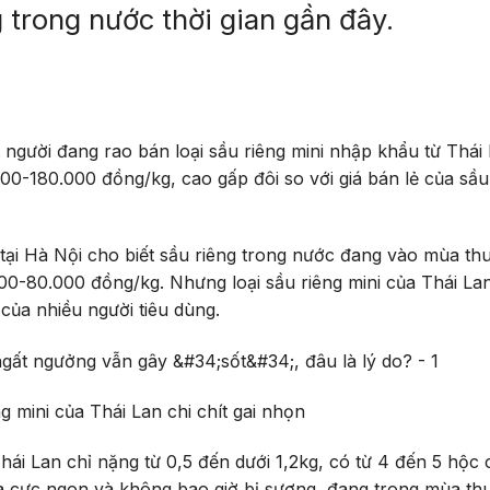
 trong nước thời gian gần đây.
gười đang rao bán loại sầu riêng mini nhập khẩu từ Thái 
00-180.000 đồng/kg, cao gấp đôi so với giá bán lẻ của sầu
tại Hà Nội cho biết sầu riêng trong nước đang vào mùa th
000-80.000 đồng/kg. Nhưng loại sầu riêng mini của Thái Lan
của nhiều người tiêu dùng.
g mini của Thái Lan chi chít gai nhọn
hái Lan chỉ nặng từ 0,5 đến dưới 1,2kg, có từ 4 đến 5 hộc
là cực ngon và không bao giờ bị sượng, đang trong mùa th