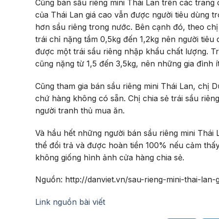
Cũng bán sầu riêng mini Thái Lan trên các trang 
của Thái Lan giá cao vẫn được người tiêu dùng tr
hơn sầu riêng trong nước. Bên cạnh đó, theo chị
trái chỉ nặng tầm 0,5kg đến 1,2kg nên người tiê
được một trái sầu riêng nhập khẩu chất lượng. Tr
cũng nặng từ 1,5 đến 3,5kg, nên những gia đình í
Cũng tham gia bán sầu riêng mini Thái Lan, chị 
chứ hàng không có sẵn. Chị chia sẻ trái sầu riê
người tranh thủ mua ăn.
Và hầu hết những người bán sầu riêng mini Thái
thể đổi trả và được hoàn tiền 100% nếu cảm thấy
không giống hình ảnh cửa hàng chia sẻ.
Nguồn: http://danviet.vn/sau-rieng-mini-thai-la
Link nguồn bài viết