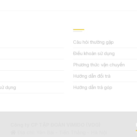
IỆU
HƯỚNG DẪN, HỖ TRỢ
Câu hỏi thường gặp
Điều khoản sử dụng
Phương thức vận chuyển
Hướng dẫn đổi trả
sử dụng
Hướng dẫn trả góp
Công ty CP TẬP ĐOÀN VIMIDO (VDG)
Địa chỉ: Yên Bài - Tiến Thắng - Hà Nội