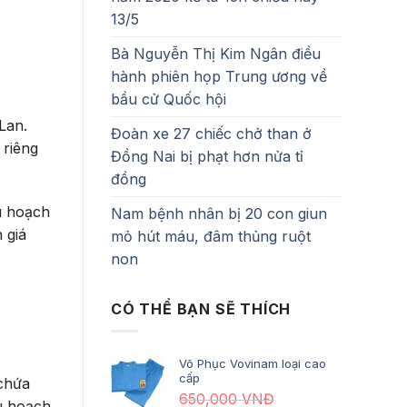
13/5
Bà Nguyễn Thị Kim Ngân điều
hành phiên họp Trung ương về
bầu cử Quốc hội
Lan.
Đoàn xe 27 chiếc chở than ở
 riêng
Đồng Nai bị phạt hơn nửa tỉ
đồng
u hoạch
Nam bệnh nhân bị 20 con giun
 giá
mỏ hút máu, đâm thủng ruột
non
CÓ THỂ BẠN SẼ THÍCH
Võ Phục Vovinam loại cao
cấp
 chứa
650,000
VNĐ
u hoạch