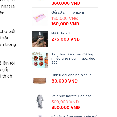
Giá gốc là: 650,000 VNĐ.
Giá hiện tại là: 3
360,000
VNĐ
 nhất là
iện
Gối sơ sinh Tomtom
180,000
VNĐ
Giá gốc là: 180,000 VNĐ.
Giá hiện tại là: 16
160,000
VNĐ
cho biết
Nước hoa Soul
i sầu
275,000
VNĐ
an trong
Táo Hoà Điền Tân Cương
nhiều size ngon, ngọt, dẻo
 lên tới
2024
o gấp
Chiếu cói cho bé hình lá
 thích
80,000
VNĐ
Võ phục Karate Cao cấp
500,000
VNĐ
Giá gốc là: 500,000 VNĐ.
Giá hiện tại là: 35
350,000
VNĐ
Bộ băng lông body 2 lớp thú