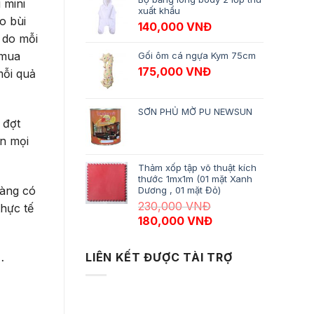
 mini
xuất khẩu
o bùi
140,000
VNĐ
 do mỗi
 mua
Gối ôm cá ngựa Kym 75cm
175,000
VNĐ
mỗi quả
SƠN PHỦ MỜ PU NEWSUN
 đợt
ên mọi
Thảm xốp tập võ thuật kích
thước 1mx1m (01 mặt Xanh
hàng có
Dương , 01 mặt Đỏ)
230,000
VNĐ
hực tế
Giá gốc là: 230,000 VNĐ.
Giá hiện tại là: 18
180,000
VNĐ
…
LIÊN KẾT ĐƯỢC TÀI TRỢ