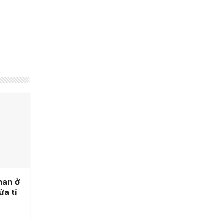
han ở
ửa tỉ