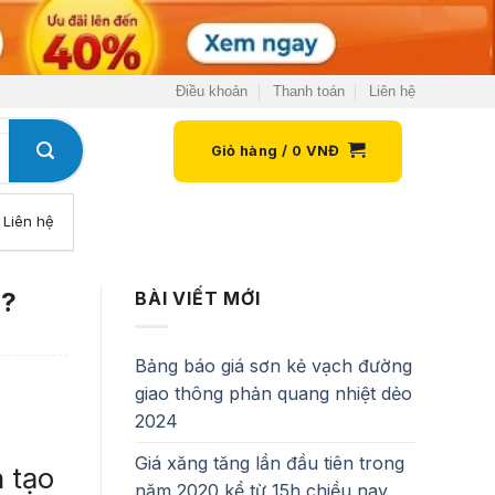
Điều khoản
Thanh toán
Liên hệ
Giỏ hàng /
0
VNĐ
Liên hệ
o?
BÀI VIẾT MỚI
Bảng báo giá sơn kẻ vạch đường
giao thông phản quang nhiệt dẻo
2024
Giá xăng tăng lần đầu tiên trong
n tạo
năm 2020 kể từ 15h chiều nay