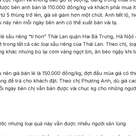
được bên anh bán là 110.000 đồng/kg và khách phải mua ít
 5 thùng trở lên, giá sẽ giảm hơn một chút. Anh tiết lộ, h
u này nên mỗi ngày bên anh có thể xuất bán vài tạ.
ẻ sầu riêng “tí hon” Thái Lan quận Hai Bà Trưng, Hà Nội) 
 trong tất cả các loại sầu riêng của Thái Lan. Theo chị, loạ
êng khác nhưng bù lại cơm vàng ngọt lịm, ăn béo ngậy khi t
 nên giá bán lẻ là 150.000 đồng/kg, đợt đầu mùa giá có thể
ng để trả cho khách đặt. Theo chị Phương Anh, dù giá ca
mỗi ngày bên chị vẫn bán được vài chục kg cho những người
nước nhưng loại quả này vẫn được nhiều người săn lùng