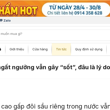
💬 Zalo
iếm:
Giới thiệu
Cửa hàng
Tin tức
Quy định sử dụng
ngất ngưởng vẫn gây “sốt”, đâu là lý d
 cao gấp đôi sầu riêng trong nước vẫ