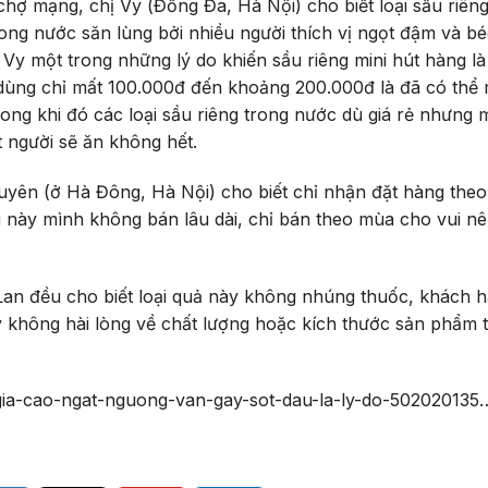
chợ mạng, chị Vy (Đống Đa, Hà Nội) cho biết loại sầu riêng
ong nước săn lùng bởi nhiều người thích vị ngọt đậm và bé
 Vy một trong những lý do khiến sầu riêng mini hút hàng là
u dùng chỉ mất 100.000đ đến khoảng 200.000đ là đã có thể
ong khi đó các loại sầu riêng trong nước dù giá rẻ nhưng 
t người sẽ ăn không hết.
Duyên (ở Hà Đông, Hà Nội) cho biết chỉ nhận đặt hàng theo
ng này mình không bán lâu dài, chỉ bán theo mùa cho vui n
 Lan đều cho biết loại quả này không nhúng thuốc, khách 
 không hài lòng về chất lượng hoặc kích thước sản phẩm t
n-gia-cao-ngat-nguong-van-gay-sot-dau-la-ly-do-502020135