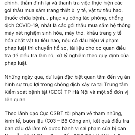
chỉnh, thẩm định lại và thanh tra việc thực hiện các
gói thầu mua sắm trang thiết bị y tế, vật tư tiêu hao,
thuốc chữa bệnh… phục vụ công tác phòng, chống
dịch COVID-19, nhất là các gói thầu mua sắm hệ thống
máy xét nghiệm sinh hóa, máy thở, khẩu trang y tế,
hóa chất vật tư tiêu hao; nếu có dấu hiệu vi phạm
pháp luật thì chuyển hồ sơ, tài liệu cho cơ quan điều
tra để điều tra làm rõ, xử lý nghiêm theo quy định của
pháp luật.
Những ngày qua, dư luận đặc biệt quan tâm đến vụ án
hình sự trục lợi trong chống dịch xảy ra tại Trung tâm
Kiểm soát bệnh tật (CDC) TP Hà Nội và một số đơn vị
liên quan.
Theo lãnh đạo Cục CSĐT tội phạm về tham nhũng,
kinh tế, buôn lậu (C03 – Bộ Công an), kết quả điều tra
ban đầu đã làm rõ được hành vi sai phạm của bị can