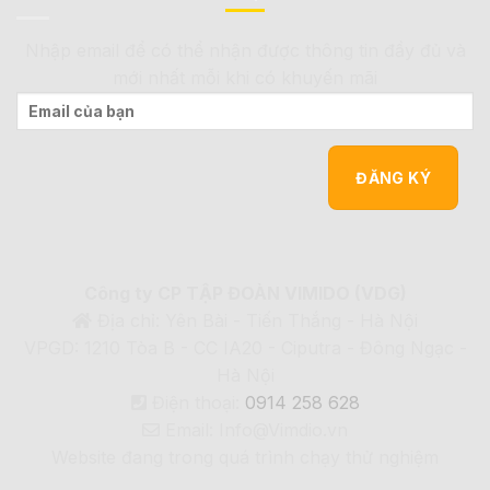
Nhập email để có thể nhận được thông tin đầy đủ và
mới nhất mỗi khi có khuyến mãi
Công ty CP TẬP ĐOÀN VIMIDO (VDG)
Địa chỉ: Yên Bài - Tiến Thắng - Hà Nội
VPGD: 1210 Tòa B - CC IA20 - Ciputra - Đông Ngạc -
Hà Nội
Điện thoại:
0914 258 628
Email: Info@Vimdio.vn
Website đang trong quá trình chạy thử nghiệm