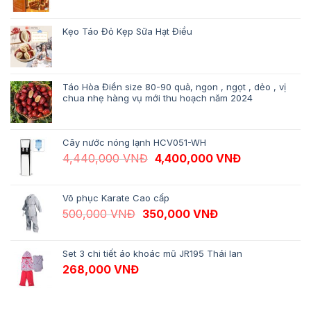
Kẹo Táo Đỏ Kẹp Sữa Hạt Điều
Táo Hòa Điền size 80-90 quả, ngon , ngọt , dẻo , vị
chua nhẹ hàng vụ mới thu hoạch năm 2024
Cây nước nóng lạnh HCV051-WH
Giá gốc là: 4,440,000 VNĐ.
Giá hiện tại 
4,440,000
VNĐ
4,400,000
VNĐ
Võ phục Karate Cao cấp
Giá gốc là: 500,000 VNĐ.
Giá hiện tại là: 
500,000
VNĐ
350,000
VNĐ
Set 3 chi tiết áo khoác mũ JR195 Thái lan
268,000
VNĐ