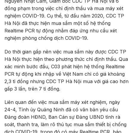
Nguyễn Nhật Cảm, Giám đốc CDC TP Hà Nội và 6
đồng phạm trong việc chỉ định thầu và mua máy xét
nghiệm COVID-19. Cụ thể, từ đầu năm 2020, CDC TP
Hà Nội đã thực hiện mua sắm một số hệ thống
Realtime PCR tự động nhằm đáp ứng nhu cầu xét
nghiệm phòng chống dịch COVID-19.
Do thời gian gấp nên việc mua sắm này được CDC TP
Hà Nội thực hiện theo phương thức chỉ định thầu. Qua
xác minh bước đầu, C03 phát hiện hệ thống Realtime
PCR tự động khi nhập về Việt Nam chỉ có giá khoảng
2,3 tỉ đồng nhưng CDC TP Hà Nội mua với giá cao hơn
gấp 3 lần, trên 7 tỉ đồng.
Liên quan đến việc mua sắm máy xét nghiệm, ngày
24-4, Tỉnh ủy Quảng Ninh đã có văn bản yêu cầu
Đảng đoàn HĐND, Ban Cán sự Đảng UBND tỉnh rà
soát, thanh tra, làm rõ thủ tục mua sắm thiết bị chống
dịch COVID-19, trong đó có máy Realtime PCR, báo