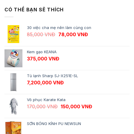
CÓ THỂ BẠN SẼ THÍCH
30 việc cha mẹ nên làm cùng con
Giá gốc là: 85,000 VNĐ.
Giá hiện tại là: 78,
85,000
VNĐ
78,000
VNĐ
Kem gạo KEANA
375,000
VNĐ
Tủ lạnh Sharp SJ-X251E-SL
7,200,000
VNĐ
Võ phục Karate Kata
Giá gốc là: 170,000 VNĐ.
Giá hiện tại là: 1
170,000
VNĐ
150,000
VNĐ
SƠN BÓNG KÍNH PU NEWSUN