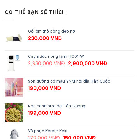
CÓ THỂ BẠN SẼ THÍCH
Gối ôm thỏ bông đeo nơ
230,000
VNĐ
Cây nước nóng lạnh HC01-W
Giá gốc là: 2,930,000 VNĐ.
Giá hiện tại 
2,930,000
VNĐ
2,900,000
VNĐ
Son dưỡng có màu YNM nội địa Hàn Quốc
190,000
VNĐ
Nho xanh size đại Tân Cương
199,000
VNĐ
Võ phục Karate Kaki
Giá gốc là: 170,000 VNĐ.
Giá hiện tại là: 1
170,000
VNĐ
150,000
VNĐ