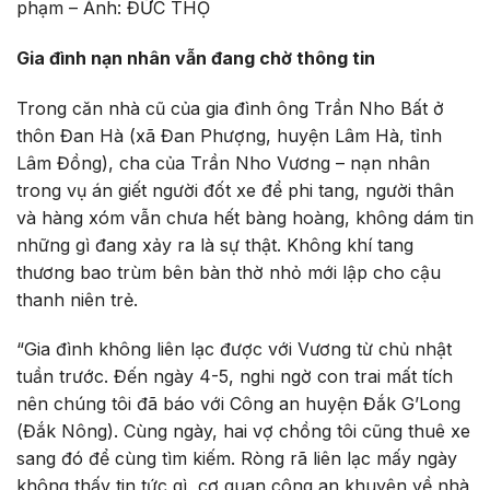
phạm – Ảnh: ĐỨC THỌ
Gia đình nạn nhân vẫn đang chờ thông tin
Trong căn nhà cũ của gia đình ông Trần Nho Bất ở
thôn Đan Hà (xã Đan Phượng, huyện Lâm Hà, tỉnh
Lâm Đồng), cha của Trần Nho Vương – nạn nhân
trong vụ án giết người đốt xe để phi tang, người thân
và hàng xóm vẫn chưa hết bàng hoàng, không dám tin
những gì đang xảy ra là sự thật. Không khí tang
thương bao trùm bên bàn thờ nhỏ mới lập cho cậu
thanh niên trẻ.
“Gia đình không liên lạc được với Vương từ chủ nhật
tuần trước. Đến ngày 4-5, nghi ngờ con trai mất tích
nên chúng tôi đã báo với Công an huyện Đắk G’Long
(Đắk Nông). Cùng ngày, hai vợ chồng tôi cũng thuê xe
sang đó để cùng tìm kiếm. Ròng rã liên lạc mấy ngày
không thấy tin tức gì, cơ quan công an khuyên về nhà