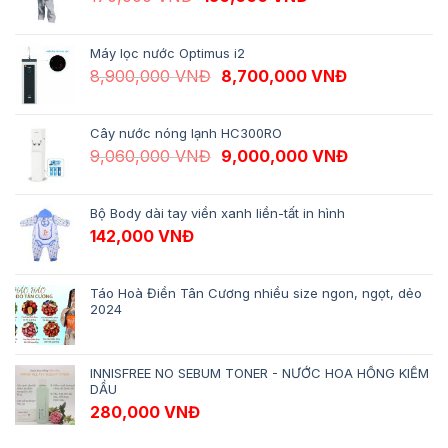
Máy lọc nước Optimus i2
Giá gốc là: 8,900,000 VNĐ.
Giá hiện tại 
8,900,000
VNĐ
8,700,000
VNĐ
Cây nước nóng lạnh HC300RO
Giá gốc là: 9,060,000 VNĐ.
Giá hiện tại 
9,060,000
VNĐ
9,000,000
VNĐ
Bộ Body dài tay viền xanh liền-tất in hình
142,000
VNĐ
Táo Hoà Điền Tân Cương nhiều size ngon, ngọt, dẻo
2024
INNISFREE NO SEBUM TONER - NƯỚC HOA HỒNG KIỀM
DẦU
280,000
VNĐ