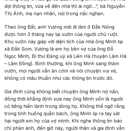
đợi thông tin, vừa về đến nhà thì ai ngờ…”, bà Nguyễn
Thị Ánh, mẹ nạn nhân, nói trong nấc nghẹn.
Theo ông Bất, anh Vương mới đi làm ở Đắk Nông
được hơn 3 tháng nay tại vườn của người chú ruột.
Khu vườn này giáp với diện tích của nhà ông Minh tại
xã Đắk Som. Vương là em họ bên vợ của ông Đỗ
Ngọc Minh, Bí thư Đảng uỷ xã Liên Hà (huyện Lâm Hà
– Lâm Đồng). Bình thường, khi ông Minh sang thăm
vườn, mọi người vẫn ăn cơm và nói chuyện vui vẻ,
không có mâu thuẫn như các thông tin trước đó.
Gia đình cũng không biết chuyện ông Minh nợ nần,
đồng thời khẳng định xưa nay ông Minh vốn là người
có tiếng hiền lành trong dòng họ. Không thể ngờ rằng
trong tình huống quẫn bách, ông Minh lại ra tay sát
hại người em họ của vợ mình. Khi nghe thông tin báo
chí phản ánh, đến giờ này, người thân và gia đình vẫn