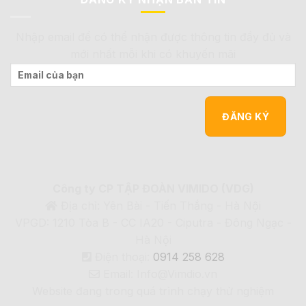
Nhập email để có thể nhận được thông tin đầy đủ và
mới nhất mỗi khi có khuyến mãi
Công ty CP TẬP ĐOÀN VIMIDO (VDG)
Địa chỉ: Yên Bài - Tiến Thắng - Hà Nội
VPGD: 1210 Tòa B - CC IA20 - Ciputra - Đông Ngạc -
Hà Nội
Điện thoại:
0914 258 628
Email: Info@Vimdio.vn
Website đang trong quá trình chạy thử nghiệm