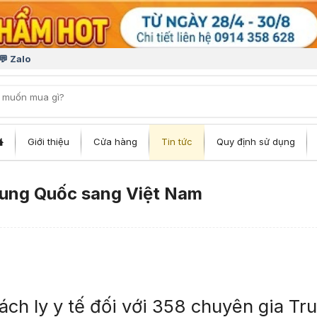
💬 Zalo
iếm:
Giới thiệu
Cửa hàng
Tin tức
Quy định sử dụng
rung Quốc sang Việt Nam
ách ly y tế đối với 358 chuyên gia Tr