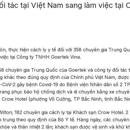
i tác tại Việt Nam sang làm việc tại 
ón, thực hiện cách ly y tế đối với 358 chuyên gia Trung Q
 việc tại Công ty TNHH Goertek Vina.
8 chuyên gia Trung Quốc của Goertek và công ty đối tác tạ
ng khác theo đúng quy định của Chính phủ Việt Nam, được
RS-CoV-2 gây bệnh Covid-19 do Bệnh viện Nhân dân số 2 T
rang phục bảo hộ chống dịch và di chuyển bằng xe chuy
 Crow Hotel (phường Võ Cường, TP Bắc Ninh, tỉnh Bắc Ni
Wilton; 182 chuyên gia cách ly tại Khách sạn Crow Hotel. 2
ập trung theo quy định của Bộ Y tế. Hàng ngày, các chuyên 
khỏe và thân nhiệt 2 lần; khách sạn được vệ sinh và khử 