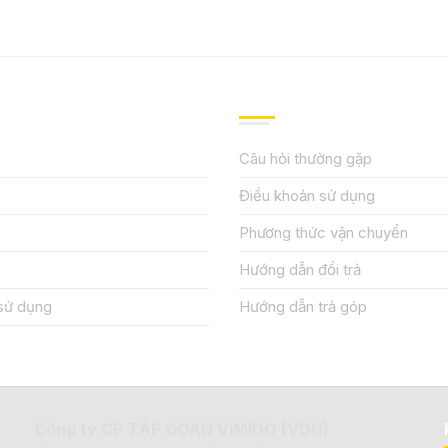
IỆU
HƯỚNG DẪN, HỖ TRỢ
Câu hỏi thường gặp
Điều khoản sử dụng
Phương thức vận chuyển
Hướng dẫn đổi trả
sử dụng
Hướng dẫn trả góp
Công ty CP TẬP ĐOÀN VIMIDO (VDG)