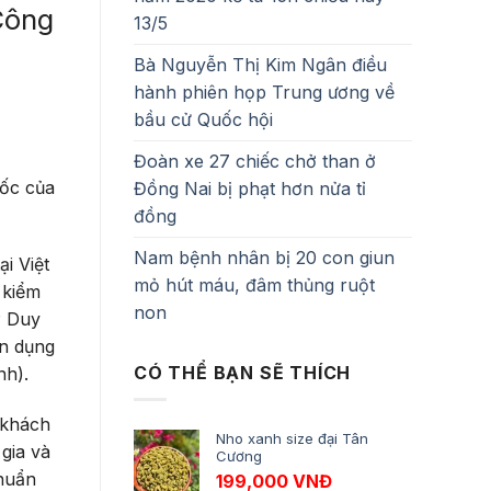
Công
13/5
Bà Nguyễn Thị Kim Ngân điều
hành phiên họp Trung ương về
bầu cử Quốc hội
Đoàn xe 27 chiếc chở than ở
uốc của
Đồng Nai bị phạt hơn nửa tỉ
đồng
Nam bệnh nhân bị 20 con giun
i Việt
mỏ hút máu, đâm thủng ruột
 kiểm
non
P Duy
ên dụng
CÓ THỂ BẠN SẼ THÍCH
nh).
 khách
Nho xanh size đại Tân
gia và
Cương
khuẩn
199,000
VNĐ