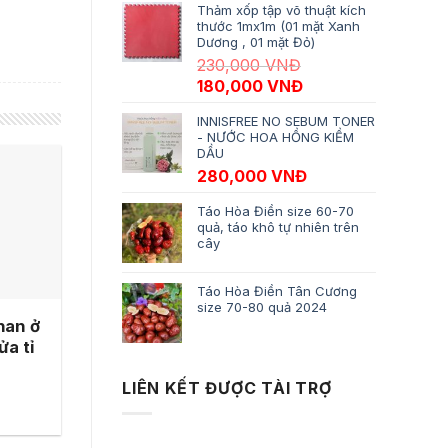
Thảm xốp tập võ thuật kích
thước 1mx1m (01 mặt Xanh
Dương , 01 mặt Đỏ)
230,000
VNĐ
Giá gốc là: 230,000 VNĐ.
Giá hiện tại là: 18
180,000
VNĐ
INNISFREE NO SEBUM TONER
- NƯỚC HOA HỒNG KIỀM
DẦU
280,000
VNĐ
Táo Hòa Điền size 60-70
quả, táo khô tự nhiên trên
cây
Táo Hòa Điền Tân Cương
size 70-80 quả 2024
han ở
ửa tỉ
LIÊN KẾT ĐƯỢC TÀI TRỢ