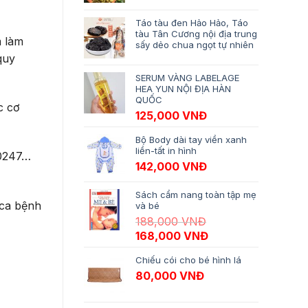
Táo tàu đen Hảo Hảo, Táo
tàu Tân Cương nội địa trung
m làm
sấy dẻo chua ngọt tự nhiên
quy
SERUM VÀNG LABELAGE
HEA YUN NỘI ĐỊA HÀN
QUỐC
c cơ
125,000
VNĐ
Bộ Body dài tay viền xanh
liền-tất in hình
00247…
142,000
VNĐ
Sách cẩm nang toàn tập mẹ
 ca bệnh
và bé
188,000
VNĐ
Giá gốc là: 188,000 VNĐ.
Giá hiện tại là: 16
168,000
VNĐ
Chiếu cói cho bé hình lá
80,000
VNĐ