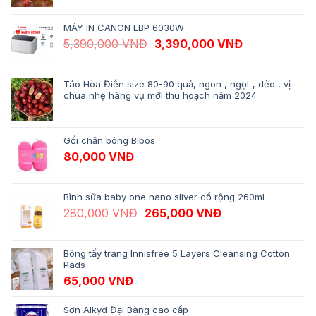
MÁY IN CANON LBP 6030W
Giá gốc là: 5,390,000 VNĐ.
Giá hiện tại 
5,390,000
VNĐ
3,390,000
VNĐ
Táo Hòa Điền size 80-90 quả, ngon , ngọt , dẻo , vị
chua nhẹ hàng vụ mới thu hoạch năm 2024
Gối chăn bông Bibos
80,000
VNĐ
Bình sữa baby one nano sliver cổ rộng 260ml
Giá gốc là: 280,000 VNĐ.
Giá hiện tại là: 
280,000
VNĐ
265,000
VNĐ
Bông tẩy trang Innisfree 5 Layers Cleansing Cotton
Pads
65,000
VNĐ
Sơn Alkyd Đại Bàng cao cấp