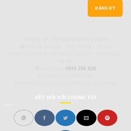
Công ty CP TẬP ĐOÀN VIMIDO (VDG)
Địa chỉ: Yên Bài - Tiến Thắng - Hà Nội
VPGD: 1210 Tòa B - CC IA20 - Ciputra - Đông Ngạc -
Hà Nội
Điện thoại:
0914 258 628
Email: Info@Vimdio.vn
Website đang trong quá trình chạy thử nghiệm
KẾT NỐI VỚI CHÚNG TÔI