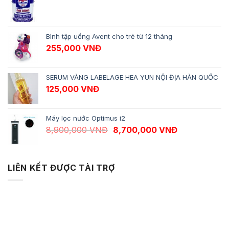
Bình tập uống Avent cho trẻ từ 12 tháng
255,000
VNĐ
SERUM VÀNG LABELAGE HEA YUN NỘI ĐỊA HÀN QUỐC
125,000
VNĐ
Máy lọc nước Optimus i2
Giá gốc là: 8,900,000 VNĐ.
Giá hiện tại 
8,900,000
VNĐ
8,700,000
VNĐ
LIÊN KẾT ĐƯỢC TÀI TRỢ