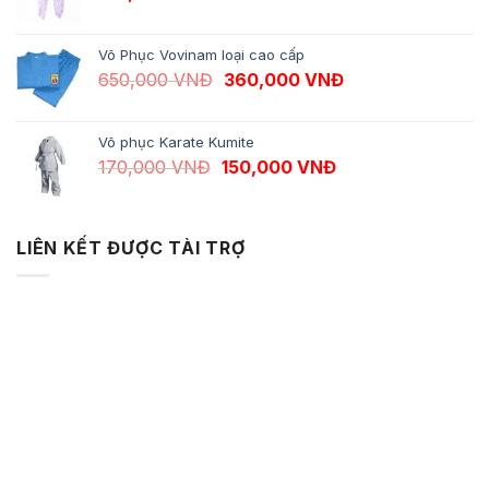
Võ Phục Vovinam loại cao cấp
Giá gốc là: 650,000 VNĐ.
Giá hiện tại là: 
650,000
VNĐ
360,000
VNĐ
Võ phục Karate Kumite
Giá gốc là: 170,000 VNĐ.
Giá hiện tại là: 1
170,000
VNĐ
150,000
VNĐ
LIÊN KẾT ĐƯỢC TÀI TRỢ