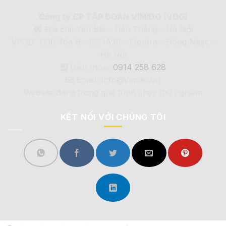
Công ty CP TẬP ĐOÀN VIMIDO (VDG)
Địa chỉ: Yên Bài - Tiến Thắng - Hà Nội
VPGD: 1210 Tòa B - CC IA20 - Ciputra - Đông Ngạc -
Hà Nội
Điện thoại:
0914 258 628
Email: Info@Vimdio.vn
Website đang trong quá trình chạy thử nghiệm
KẾT NỐI VỚI CHÚNG TÔI