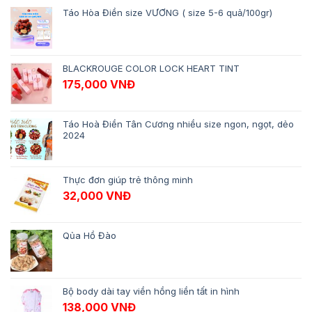
Táo Hòa Điền size VƯƠNG ( size 5-6 quả/100gr)
BLACKROUGE COLOR LOCK HEART TINT
175,000
VNĐ
Táo Hoà Điền Tân Cương nhiều size ngon, ngọt, dẻo
2024
Thực đơn giúp trẻ thông minh
32,000
VNĐ
Qủa Hồ Đào
Bộ body dài tay viền hồng liền tất in hình
138,000
VNĐ