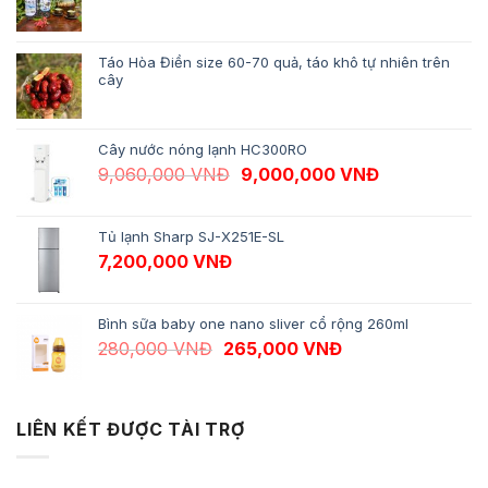
Táo Hòa Điền size 60-70 quả, táo khô tự nhiên trên
cây
Cây nước nóng lạnh HC300RO
Giá gốc là: 9,060,000 VNĐ.
Giá hiện tại 
9,060,000
VNĐ
9,000,000
VNĐ
Tủ lạnh Sharp SJ-X251E-SL
7,200,000
VNĐ
Bình sữa baby one nano sliver cổ rộng 260ml
Giá gốc là: 280,000 VNĐ.
Giá hiện tại là: 
280,000
VNĐ
265,000
VNĐ
LIÊN KẾT ĐƯỢC TÀI TRỢ