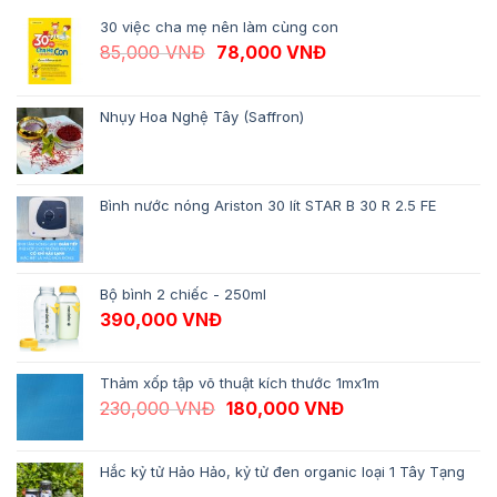
30 việc cha mẹ nên làm cùng con
Giá gốc là: 85,000 VNĐ.
Giá hiện tại là: 78,
85,000
VNĐ
78,000
VNĐ
Nhụy Hoa Nghệ Tây (Saffron)
Bình nước nóng Ariston 30 lít STAR B 30 R 2.5 FE
Bộ bình 2 chiếc - 250ml
390,000
VNĐ
Thảm xốp tập võ thuật kích thước 1mx1m
Giá gốc là: 230,000 VNĐ.
Giá hiện tại là: 1
230,000
VNĐ
180,000
VNĐ
Hắc kỷ tử Hảo Hảo, kỷ tử đen organic loại 1 Tây Tạng