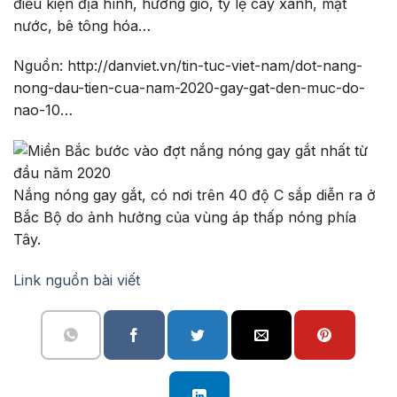
điều kiện địa hình, hướng gió, tỷ lệ cây xanh, mặt
nước, bê tông hóa…
Nguồn: http://danviet.vn/tin-tuc-viet-nam/dot-nang-
nong-dau-tien-cua-nam-2020-gay-gat-den-muc-do-
nao-10…
Nắng nóng gay gắt, có nơi trên 40 độ C sắp diễn ra ở
Bắc Bộ do ảnh hưởng của vùng áp thấp nóng phía
Tây.
Link nguồn bài viết