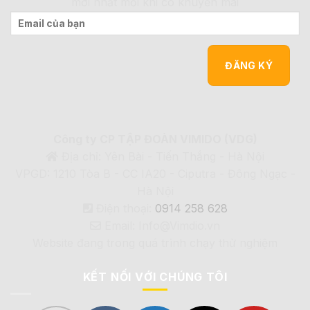
mới nhất mỗi khi có khuyến mãi
Công ty CP TẬP ĐOÀN VIMIDO (VDG)
Địa chỉ: Yên Bài - Tiến Thắng - Hà Nội
VPGD: 1210 Tòa B - CC IA20 - Ciputra - Đông Ngạc -
Hà Nội
Điện thoại:
0914 258 628
Email: Info@Vimdio.vn
Website đang trong quá trình chạy thử nghiệm
KẾT NỐI VỚI CHÚNG TÔI