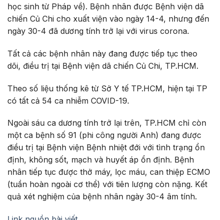
học sinh từ Pháp về). Bệnh nhân được Bệnh viện dã
chiến Củ Chi cho xuất viện vào ngày 14-4, nhưng đến
ngày 30-4 đã dương tính trở lại với virus corona.
Tất cả các bệnh nhân này đang được tiếp tục theo
dõi, điều trị tại Bệnh viện dã chiến Củ Chi, TP.HCM.
Theo số liệu thống kê từ Sở Y tế TP.HCM, hiện tại TP
có tất cả 54 ca nhiễm COVID-19.
Ngoài sáu ca dương tính trở lại trên, TP.HCM chỉ còn
một ca bệnh số 91 (phi công người Anh) đang được
điều trị tại Bệnh viện Bệnh nhiệt đới với tình trạng ổn
định, không sốt, mạch và huyết áp ổn định. Bệnh
nhân tiếp tục được thở máy, lọc máu, can thiệp ECMO
(tuần hoàn ngoài cơ thể) với tiên lượng còn nặng. Kết
quả xét nghiệm của bệnh nhân ngày 30-4 âm tính.
Link nguồn bài viết