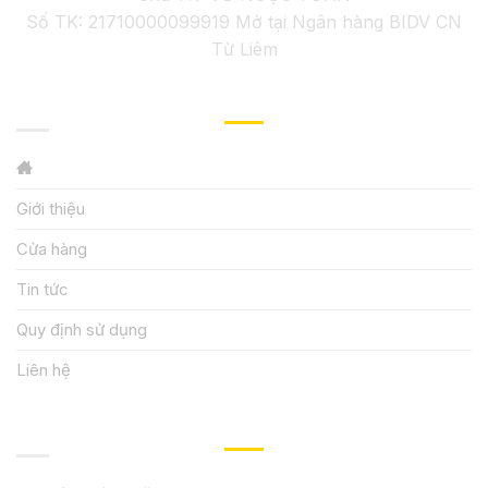
Số TK: 21710000099919 Mở tại Ngân hàng BIDV CN
Từ Liêm
GIỚI THIỆU
Giới thiệu
Cửa hàng
Tin tức
Quy định sử dụng
Liên hệ
HƯỚNG DẪN, HỖ TRỢ