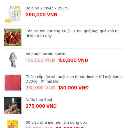
Bộ bình 2 chiếc - 250ml
390,000
VNĐ
Táo Nhược Khương X0 (130-150 quả/1kg) quả khô tự
nhiên trên cây
Võ phục Karate Kumite
Giá gốc là: 170,000 VNĐ.
Giá hiện tại là: 1
170,000
VNĐ
150,000
VNĐ
Thảm xốp tập võ thuật kích thước 1mx1m (01 mặt Xanh
Dương , 01 mặt Đỏ)
Giá gốc là: 230,000 VNĐ.
Giá hiện tại là: 1
230,000
VNĐ
180,000
VNĐ
Nước hoa Soul
275,000
VNĐ
30 việc cha mẹ nên làm cùng con