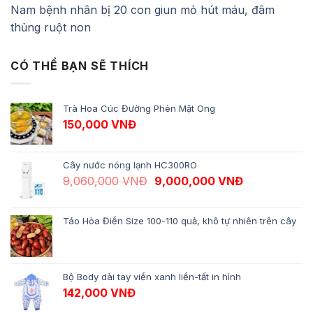
Nam bệnh nhân bị 20 con giun mỏ hút máu, đâm
thủng ruột non
CÓ THỂ BẠN SẼ THÍCH
Trà Hoa Cúc Đường Phèn Mật Ong
150,000
VNĐ
Cây nước nóng lạnh HC300RO
Giá gốc là: 9,060,000 VNĐ.
Giá hiện tại 
9,060,000
VNĐ
9,000,000
VNĐ
Táo Hòa Điền Size 100-110 quả, khô tự nhiên trên cây
Bộ Body dài tay viền xanh liền-tất in hình
142,000
VNĐ