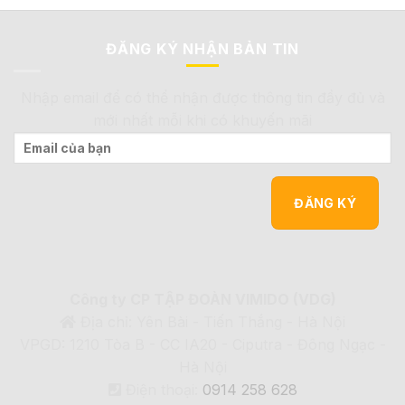
ĐĂNG KÝ NHẬN BẢN TIN
Nhập email để có thể nhận được thông tin đầy đủ và
mới nhất mỗi khi có khuyến mãi
Công ty CP TẬP ĐOÀN VIMIDO (VDG)
Địa chỉ: Yên Bài - Tiến Thắng - Hà Nội
VPGD: 1210 Tòa B - CC IA20 - Ciputra - Đông Ngạc -
Hà Nội
Điện thoại:
0914 258 628